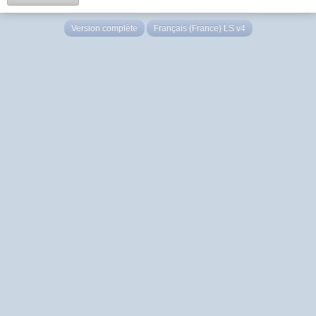
Version complète
Français (France) LS v4