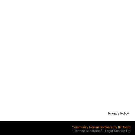
Privacy Policy
Community Forum Software by IP.Board
Licence accordée à : Logic Sunrise Ltd