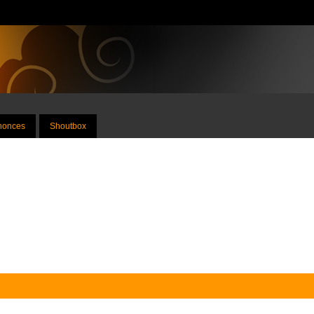
nnonces
Shoutbox