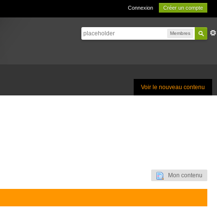
Connexion
Créer un compte
Membres
Voir le nouveau contenu
Mon contenu