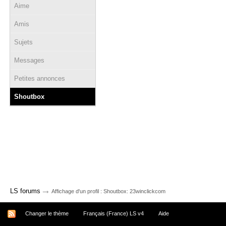
Aime
Amis
Sujets
Messages
Petites annonces
Shoutbox
→
LS forums
Affichage d'un profil : Shoutbox: 23winclickcom
Changer le thème
Français (France) LS v4
Aide