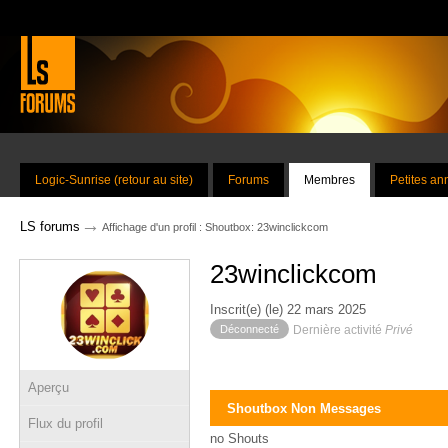
Logic-Sunrise (retour au site)
Forums
Membres
Petites a
→
LS forums
Affichage d'un profil : Shoutbox: 23winclickcom
23winclickcom
Inscrit(e) (le) 22 mars 2025
Déconnecté
Dernière activité
Privé
Aperçu
Shoutbox Non Messages
Flux du profil
no Shouts