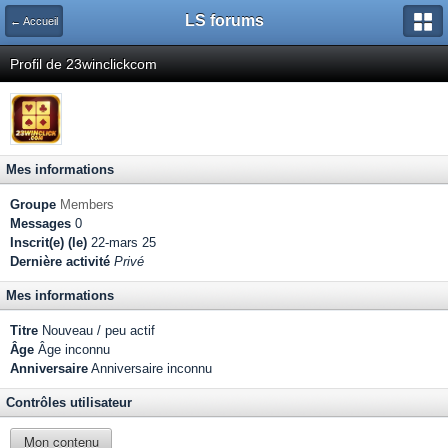
LS forums
← Accueil
Profil de 23winclickcom
Mes informations
Groupe
Members
Messages
0
Inscrit(e) (le)
22-mars 25
Dernière activité
Privé
Mes informations
Titre
Nouveau / peu actif
Âge
Âge inconnu
Anniversaire
Anniversaire inconnu
Contrôles utilisateur
Mon contenu