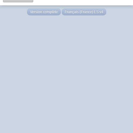
Version complète
Français (France) LS v4