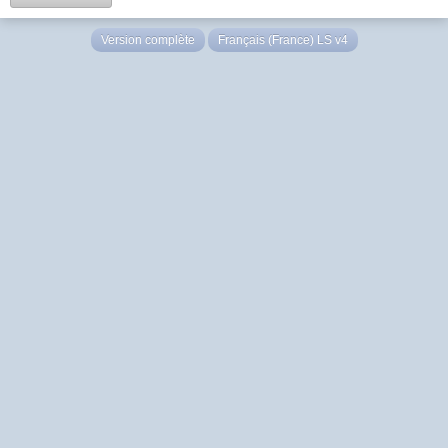
Version complète
Français (France) LS v4