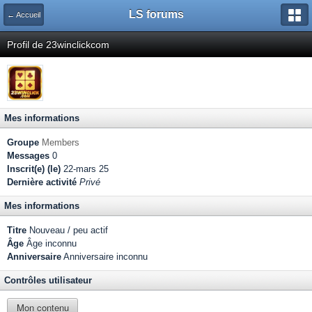
LS forums
← Accueil
Profil de 23winclickcom
Mes informations
Groupe
Members
Messages
0
Inscrit(e) (le)
22-mars 25
Dernière activité
Privé
Mes informations
Titre
Nouveau / peu actif
Âge
Âge inconnu
Anniversaire
Anniversaire inconnu
Contrôles utilisateur
Mon contenu