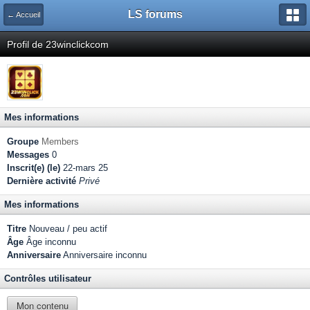
LS forums
← Accueil
Profil de 23winclickcom
Mes informations
Groupe
Members
Messages
0
Inscrit(e) (le)
22-mars 25
Dernière activité
Privé
Mes informations
Titre
Nouveau / peu actif
Âge
Âge inconnu
Anniversaire
Anniversaire inconnu
Contrôles utilisateur
Mon contenu