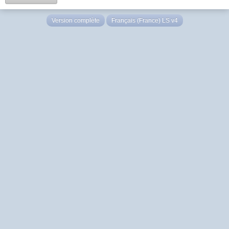
Version complète
Français (France) LS v4