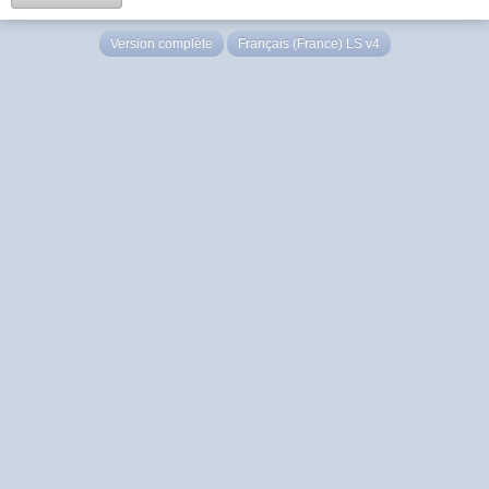
Version complète
Français (France) LS v4