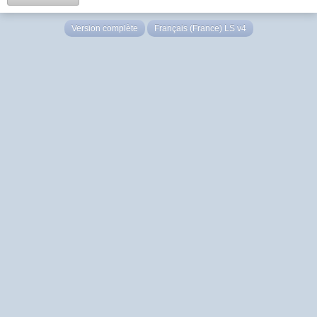
Version complète
Français (France) LS v4