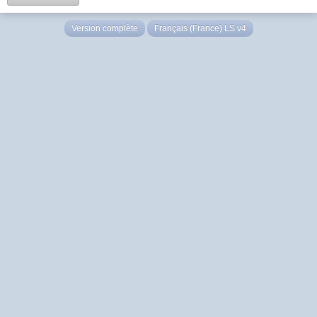
Version complète
Français (France) LS v4