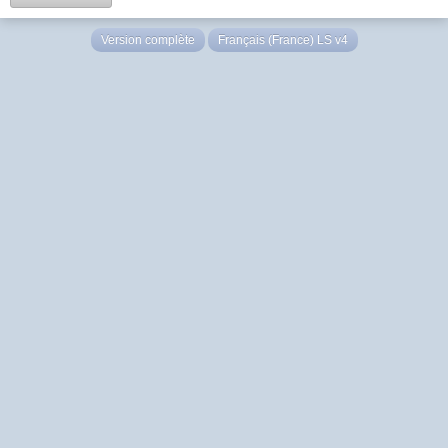
Version complète
Français (France) LS v4