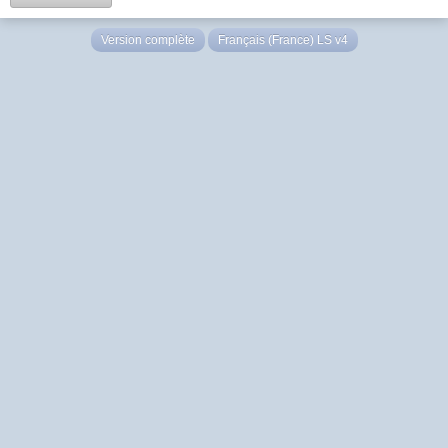
Version complète
Français (France) LS v4