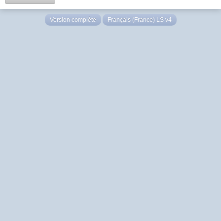
Version complète
Français (France) LS v4