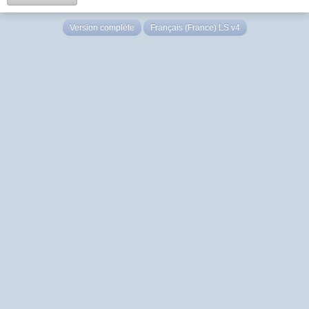
Version complète
Français (France) LS v4