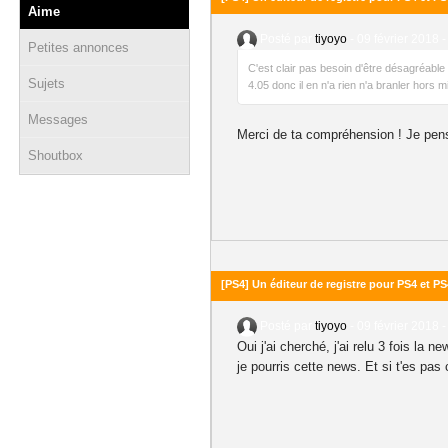
Aime
Posté par
tiyoyo
-
09 février 2018 -
Petites annonces
C'est clair pas besoin d'être désagréable c
Sujets
4.05 donc il en n'a rien n'a branler hors m
Messages
Merci de ta compréhension ! Je pense
Shoutbox
[PS4] Un éditeur de registre pour PS4 et P
Posté par
tiyoyo
-
09 février 2018 -
Oui j'ai cherché, j'ai relu 3 fois la
je pourris cette news. Et si t'es pa