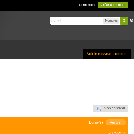
Connexion
Créer un compte
Membres
Voir le nouveau contenu
Mon contenu
Donné(s)
Reçu(s)
#973218