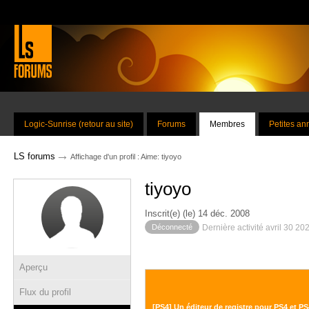
Logic-Sunrise (retour au site)
Forums
Membres
Petites a
→
LS forums
Affichage d'un profil : Aime: tiyoyo
tiyoyo
Inscrit(e) (le) 14 déc. 2008
Déconnecté
Dernière activité avril 30 20
Aperçu
Flux du profil
[PS4] Un éditeur de registre pour PS4 et P