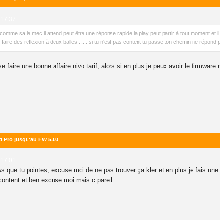
 17:37
omme sa le mec il attend peut être une réponse rapide la play peut partir à tout moment et il c'
i faire des réflexion à deux balles ...... si tu n'est pas content tu passe ton chemin ne répond p
 faire une bonne affaire nivo tarif, alors si en plus je peux avoir le firmwar
S4 Pro jusqu'au FW 5.00
 17:01
 news que tu pointes, excuse moi de ne pas trouver ça kler et en plus je fais u
s content et ben excuse moi mais c pareil