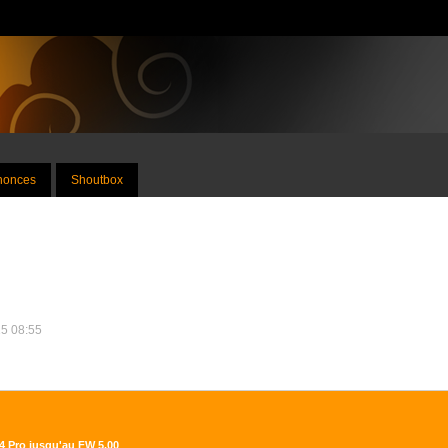
nnonces
Shoutbox
25 08:55
S4 Pro jusqu'au FW 5.00