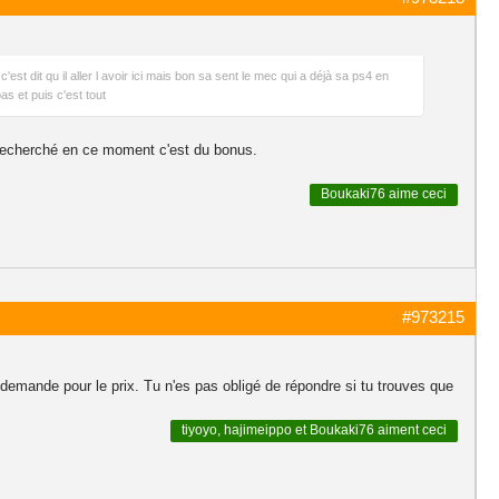
est dit qu il aller l avoir ici mais bon sa sent le mec qui a déjà sa ps4 en
as et puis c'est tout
e recherché en ce moment c'est du bonus.
Boukaki76
aime ceci
#973215
ne demande pour le prix. Tu n'es pas obligé de répondre si tu trouves que
tiyoyo
,
hajimeippo
et
Boukaki76
aiment ceci