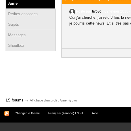
Aime
Posté par
tiyoyo
-
09 février 2018 -
Petites annonces
Oui j'ai cherché, j'ai relu 3 fois la
je pourris cette news. Et si t'es pa
Sujets
Messages
Shoutbox
→
LS forums
Affichage d'un profil : Aime: tiyoyo
Changer le thème
Français (France) LS v4
Aide