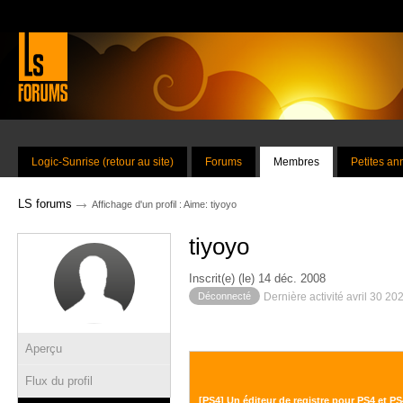
Logic-Sunrise (retour au site)
Forums
Membres
Petites a
→
LS forums
Affichage d'un profil : Aime: tiyoyo
tiyoyo
Inscrit(e) (le) 14 déc. 2008
Déconnecté
Dernière activité avril 30 20
Aperçu
Flux du profil
[PS4] Un éditeur de registre pour PS4 et P