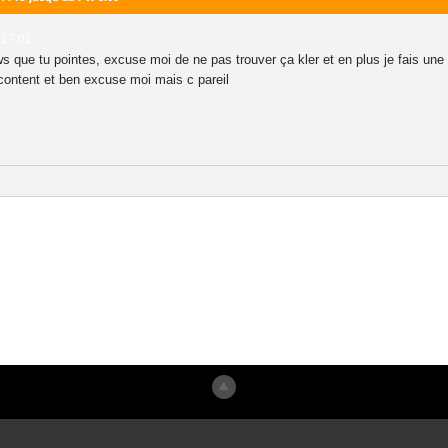
 17:01
 news que tu pointes, excuse moi de ne pas trouver ça kler et en plus je fais u
s content et ben excuse moi mais c pareil