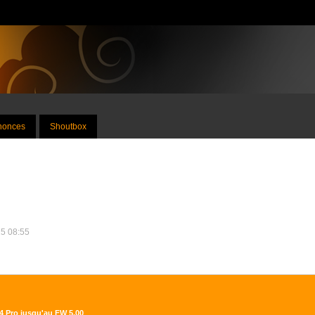
nnonces
Shoutbox
25 08:55
S4 Pro jusqu'au FW 5.00