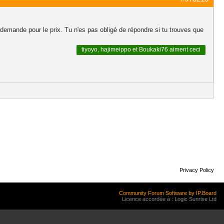
ne demande pour le prix. Tu n'es pas obligé de répondre si tu trouves que
tiyoyo
,
hajimeippo
et
Boukaki76
aiment ceci
Privacy Policy
Community Forum Software by IP.Board
Licence accordée à : Logic Sunrise Ltd