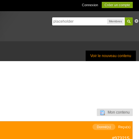
Connexion
Créer un compte
Membres
Voir le nouveau contenu
Mon contenu
Donné(s)
Reçu(s)
#973215