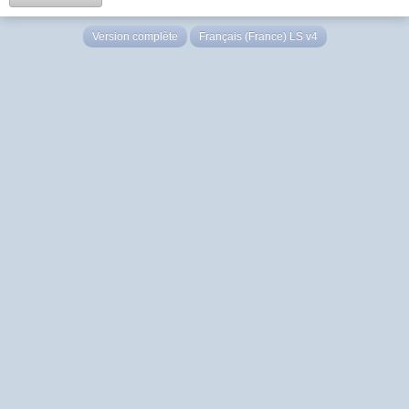
Version complète
Français (France) LS v4