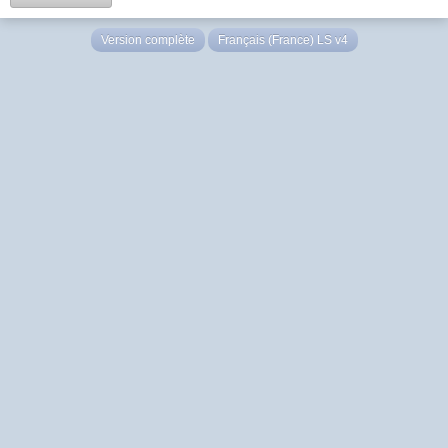
Version complète
Français (France) LS v4