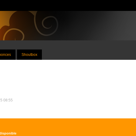
nnonces
Shoutbox
25 08:55
 disponible