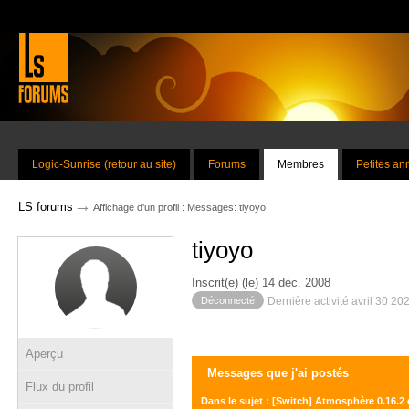
Logic-Sunrise (retour au site)
Forums
Membres
Petites a
→
LS forums
Affichage d'un profil : Messages: tiyoyo
tiyoyo
Inscrit(e) (le) 14 déc. 2008
Déconnecté
Dernière activité avril 30 20
Aperçu
Messages que j'ai postés
Flux du profil
Dans le sujet : [Switch] Atmosphère 0.16.2