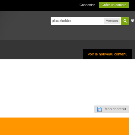
Connexion
Créer un compte
Membres
Voir le nouveau contenu
Mon contenu