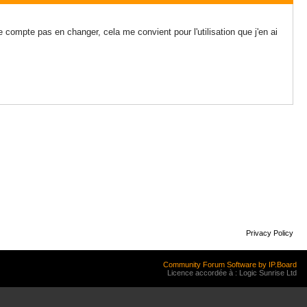
compte pas en changer, cela me convient pour l'utilisation que j'en ai
Privacy Policy
Community Forum Software by IP.Board
Licence accordée à : Logic Sunrise Ltd