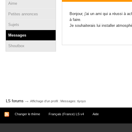
Aime
20 décembre 2020 - 09:26
Bonjour, j'ai un ami qui a réussi à 
Petites annonces
à faire.
Sujets
Je souhaiterais lui installer atmosph
Messages
Shoutbox
→
LS forums
Affichage d'un profil : Messages: tiyoyo
Changer le thème
Français (France) LS v4
Aide