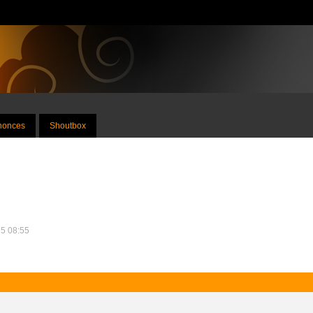
nnonces
Shoutbox
25 08:55