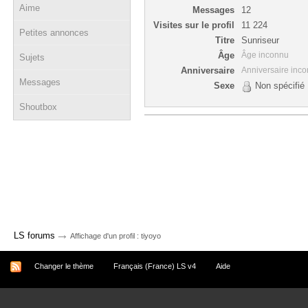
Aime
Messages
12
Visites sur le profil
11 224
Petites annonces
Titre
Sunriseur
Âge
Âge inconnu
Sujets
Anniversaire
Anniversaire inc
Messages
Sexe
Non spécifié
Shoutbox
→
LS forums
Affichage d'un profil : tiyoyo
Changer le thème
Français (France) LS v4
Aide