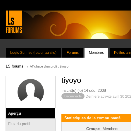
Logic-Sunrise (retour au site)
Forums
Membres
Petites a
→
LS forums
Affichage d'un profil : tiyoyo
tiyoyo
Inscrit(e) (le) 14 déc. 2008
Déconnecté
Dernière activité avril 30 20
Aperçu
Statistiques de la communauté
Flux du profil
Groupe
Members