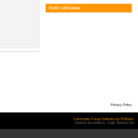
Outils utilisateur
Privacy Policy
Community Forum Software by IP.Board
Licence accordée à : Logic Sunrise Ltd