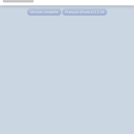
Version complète
Français (France) LS v4