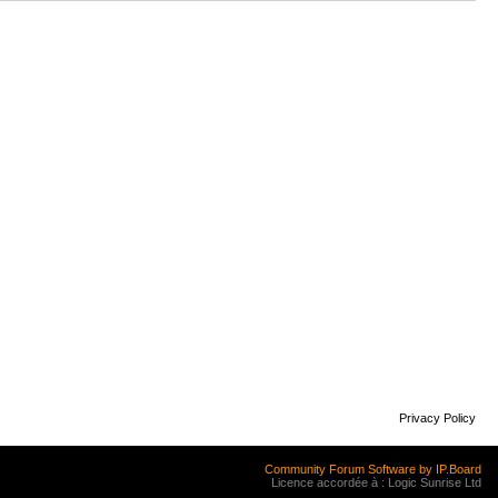
Privacy Policy
Community Forum Software by IP.Board
Licence accordée à : Logic Sunrise Ltd