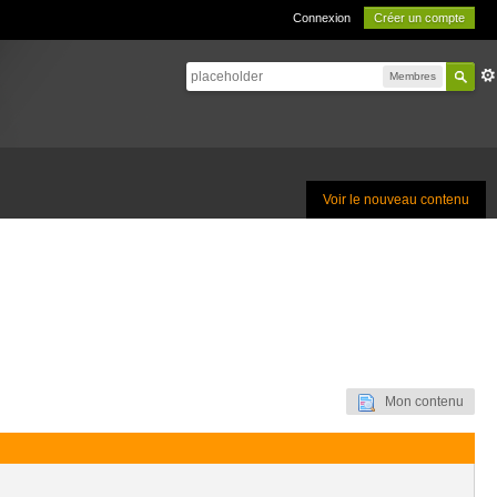
Connexion
Créer un compte
Membres
Voir le nouveau contenu
Mon contenu