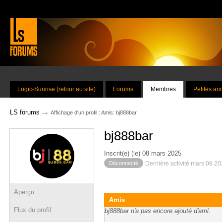
Logic-Sunrise (retour au site)
Forums
Membres
Petites a
→
LS forums
Affichage d'un profil : Amis: bj888bar
bj888bar
Inscrit(e) (le) 08 mars 2025
Déconnecté
Dernière activité mars 08 2
Aperçu
Amis
Flux du profil
bj888bar n'a pas encore ajouté d'ami.