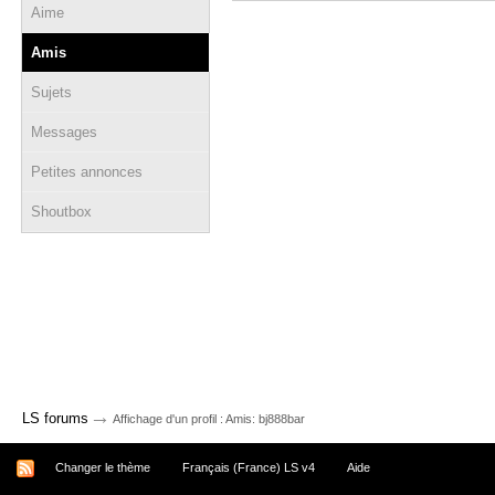
Aime
Amis
Sujets
Messages
Petites annonces
Shoutbox
→
LS forums
Affichage d'un profil : Amis: bj888bar
Changer le thème
Français (France) LS v4
Aide