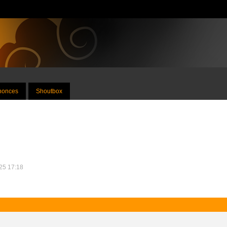
nnonces
Shoutbox
025 17:18