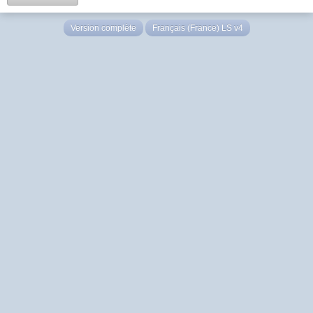
Version complète
Français (France) LS v4