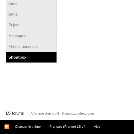
Aime
Amis
Sujets
Messages
Petites annonces
Shoutbox
→
LS forums
Affichage d'un profil : Shoutbox: mibetgrcom
Changer le thème
Français (France) LS v4
Aide