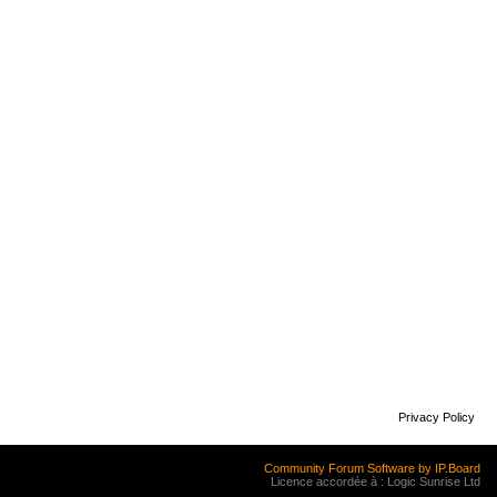
Privacy Policy
Community Forum Software by IP.Board
Licence accordée à : Logic Sunrise Ltd