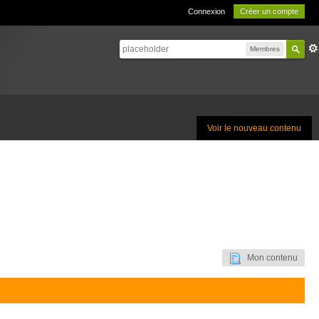
Connexion
Créer un compte
Membres
Voir le nouveau contenu
Mon contenu