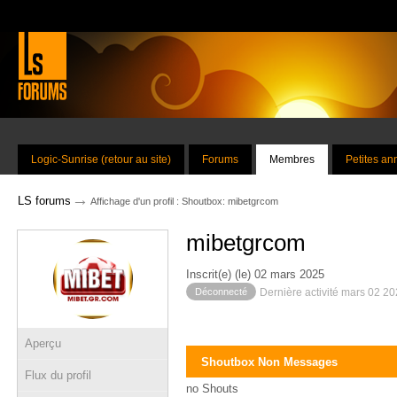
Logic-Sunrise (retour au site)
Forums
Membres
Petites a
→
LS forums
Affichage d'un profil : Shoutbox: mibetgrcom
mibetgrcom
Inscrit(e) (le) 02 mars 2025
Déconnecté
Dernière activité mars 02 2
Aperçu
Shoutbox Non Messages
Flux du profil
no Shouts