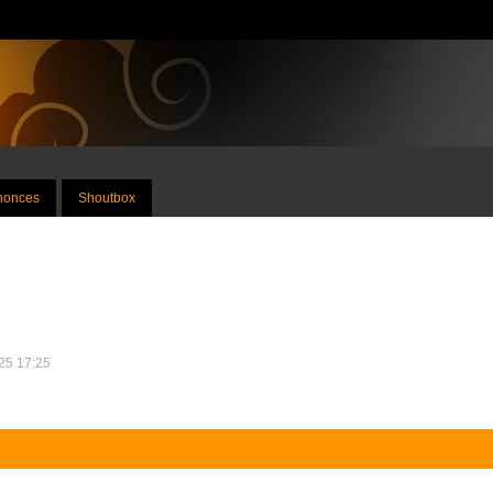
nnonces
Shoutbox
025 17:25