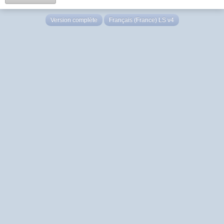
Version complète
Français (France) LS v4