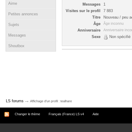
Aime
Messages
1
Visites sur le profil
7 883
Petites annonces
Titre
Nouveau / peu ac
Âge
Âge inconnu
Sujets
Anniversaire
Anniversaire inc
Messages
Sexe
Non spécifié
Shoutbox
→
LS forums
Affichage d'un profil : tealhare
Changer le thème
Français (France) LS v4
Aide