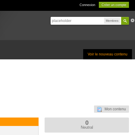
Connexion
Créer un compte
Membres
Voir le nouveau contenu
Mon contenu
0
Neutral