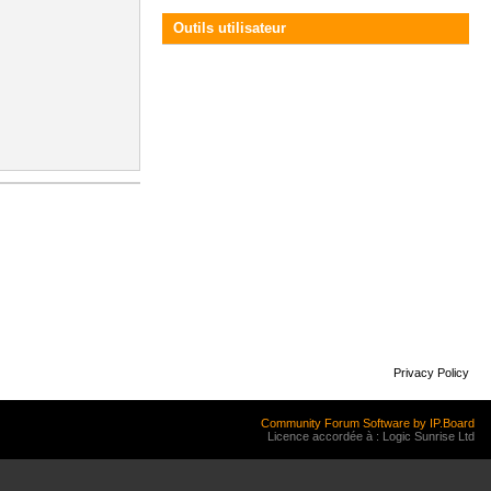
Outils utilisateur
Privacy Policy
Community Forum Software by IP.Board
Licence accordée à : Logic Sunrise Ltd