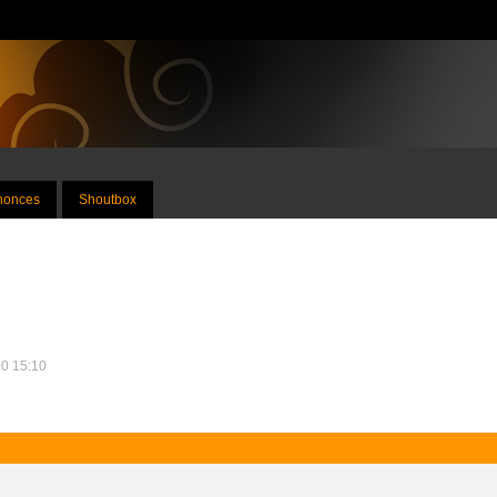
nnonces
Shoutbox
10 15:10