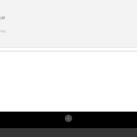
tif
onnu