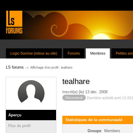
Logic-Sunrise (retour au site)
Forums
Membres
Petites a
→
LS forums
Affichage d'un profil : tealhare
tealhare
Inscrit(e) (le) 13 déc. 2008
Déconnecté
Dernière activité avril 13 20
Aperçu
Statistiques de la communauté
Flux du profil
Groupe
Members