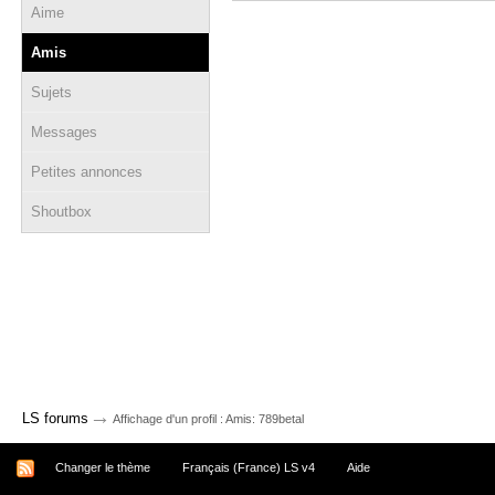
Aime
Amis
Sujets
Messages
Petites annonces
Shoutbox
→
LS forums
Affichage d'un profil : Amis: 789betal
Changer le thème
Français (France) LS v4
Aide