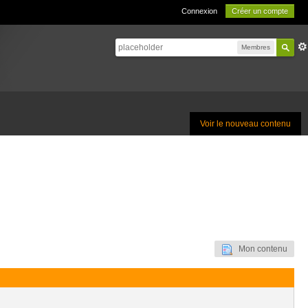
Connexion
Créer un compte
Membres
Voir le nouveau contenu
Mon contenu