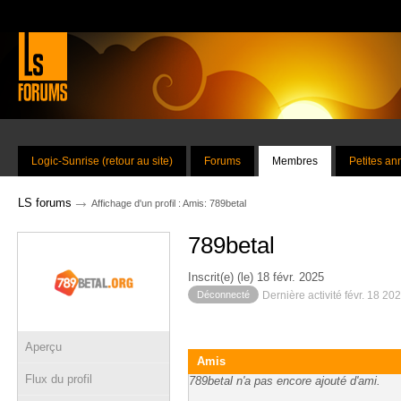
Logic-Sunrise (retour au site)
Forums
Membres
Petites a
→
LS forums
Affichage d'un profil : Amis: 789betal
789betal
Inscrit(e) (le) 18 févr. 2025
Déconnecté
Dernière activité févr. 18 20
Aperçu
Amis
Flux du profil
789betal n'a pas encore ajouté d'ami.