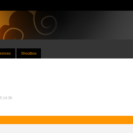
nnonces
Shoutbox
25 14:36