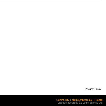
Privacy Policy
Community Forum Software by IP.Board
Licence accordée à : Logic Sunrise Ltd