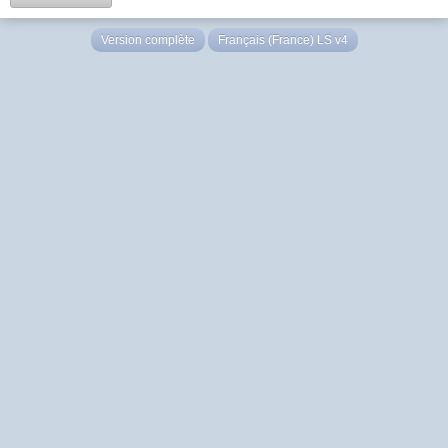
Version complète
Français (France) LS v4