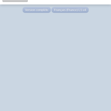
Version complète
Français (France) LS v4