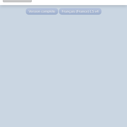
Version complète
Français (France) LS v4