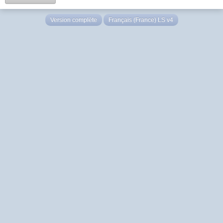
Version complète
Français (France) LS v4