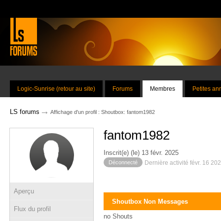
Logic-Sunrise (retour au site)
Forums
Membres
Petites a
→
LS forums
Affichage d'un profil : Shoutbox: fantom1982
fantom1982
Inscrit(e) (le) 13 févr. 2025
Déconnecté
Dernière activité févr. 16 20
Aperçu
Shoutbox Non Messages
Flux du profil
no Shouts