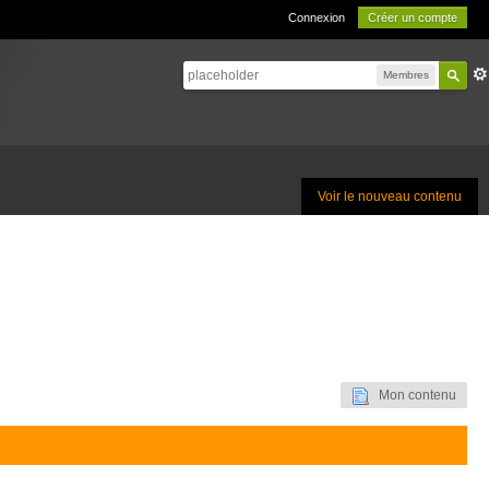
Connexion
Créer un compte
Membres
Voir le nouveau contenu
Mon contenu