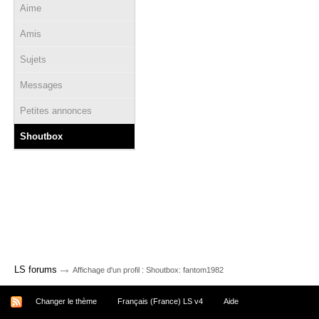
Aime
Amis
Sujets
Messages
Petites annonces
Shoutbox
→
LS forums
Affichage d'un profil : Shoutbox: fantom1982
Changer le thème
Français (France) LS v4
Aide