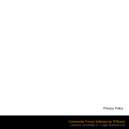
Privacy Policy
Community Forum Software by IP.Board
Licence accordée à : Logic Sunrise Ltd