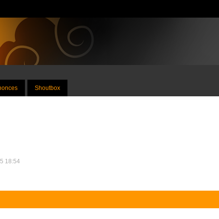
nnonces
Shoutbox
25 18:54