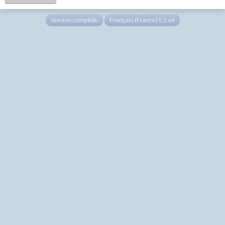
Version complète
Français (France) LS v4