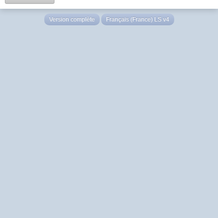
Version complète
Français (France) LS v4