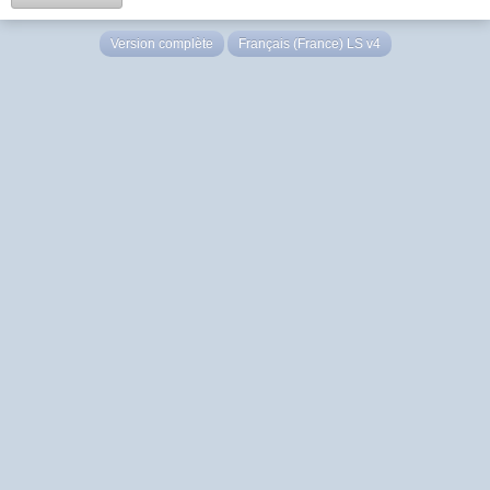
Version complète
Français (France) LS v4