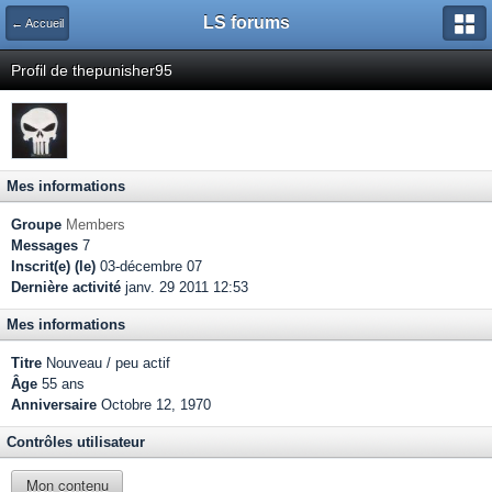
LS forums
← Accueil
Profil de thepunisher95
Mes informations
Groupe
Members
Messages
7
Inscrit(e) (le)
03-décembre 07
Dernière activité
janv. 29 2011 12:53
Mes informations
Titre
Nouveau / peu actif
Âge
55 ans
Anniversaire
Octobre 12, 1970
Contrôles utilisateur
Mon contenu