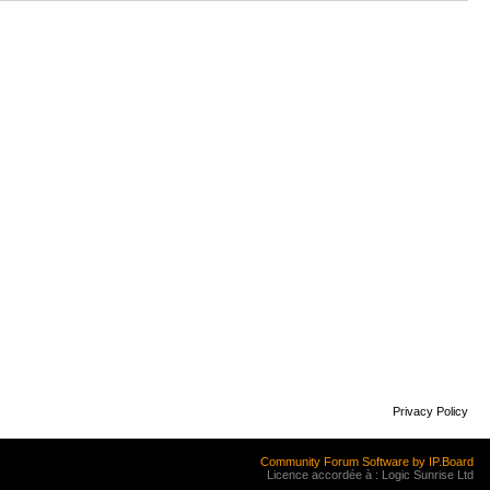
Privacy Policy
Community Forum Software by IP.Board
Licence accordée à : Logic Sunrise Ltd