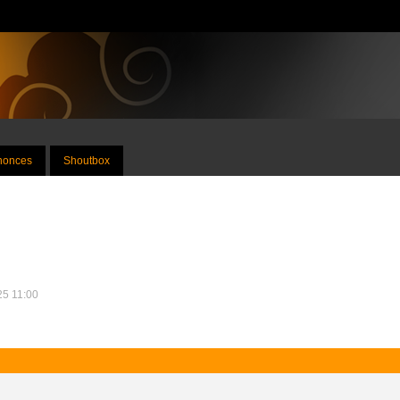
nnonces
Shoutbox
025 11:00