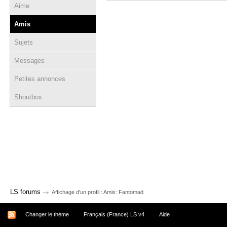
Aime
Amis
Sujets
Messages
Petites annonces
Shoutbox
→
LS forums
Affichage d'un profil : Amis: Fantomad
Changer le thème
Français (France) LS v4
Aide