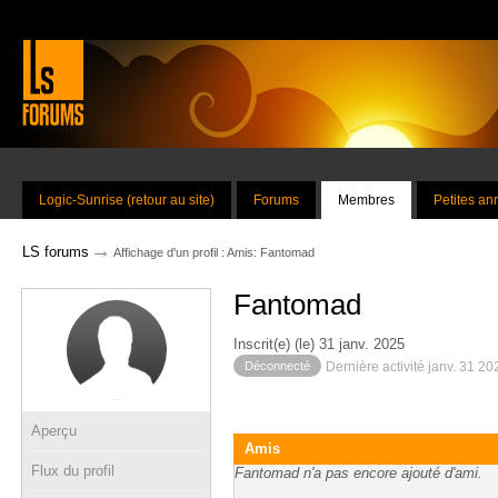
Logic-Sunrise (retour au site)
Forums
Membres
Petites a
→
LS forums
Affichage d'un profil : Amis: Fantomad
Fantomad
Inscrit(e) (le) 31 janv. 2025
Déconnecté
Dernière activité janv. 31 2
Aperçu
Amis
Flux du profil
Fantomad n'a pas encore ajouté d'ami.