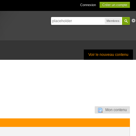
Connexion
Créer un compte
Membres
Voir le nouveau contenu
Mon contenu