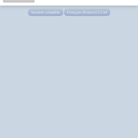
Version complète
Français (France) LS v4