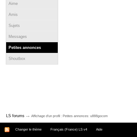
Aime
Amis
Sujets
Messages
Petites annonces
Shoutbox
→
LS forums
Affichage d'un profil : Petites annonces: u888gocom
Changer le thème
Français (France) LS v4
Aide