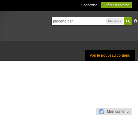
Connexion
Créer un compte
Membres
Voir le nouveau contenu
Mon contenu