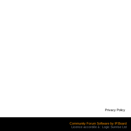
Privacy Policy
Community Forum Software by IP.Board
Licence accordée à : Logic Sunrise Ltd