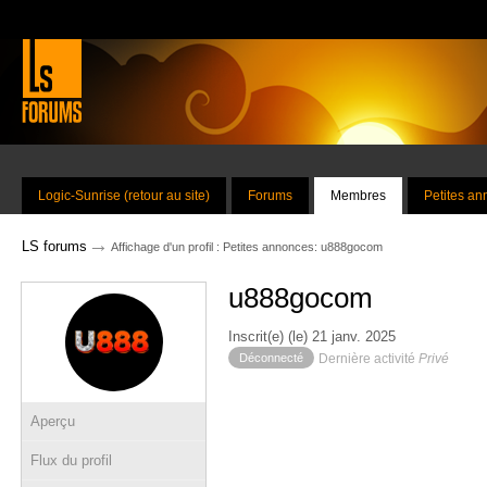
Logic-Sunrise (retour au site)
Forums
Membres
Petites a
→
LS forums
Affichage d'un profil : Petites annonces: u888gocom
u888gocom
Inscrit(e) (le) 21 janv. 2025
Déconnecté
Dernière activité
Privé
Aperçu
Flux du profil