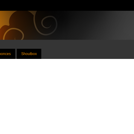
nnonces
Shoutbox