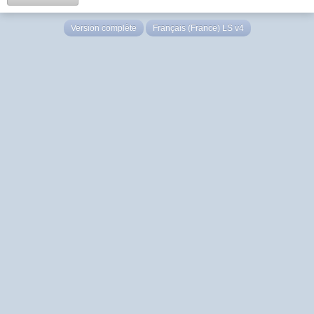
Version complète
Français (France) LS v4