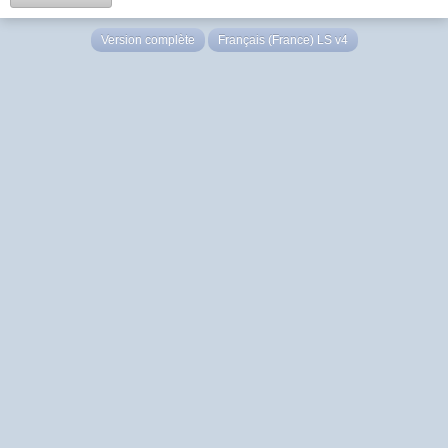
Version complète
Français (France) LS v4