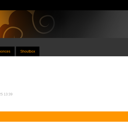
nnonces
Shoutbox
025 13:39