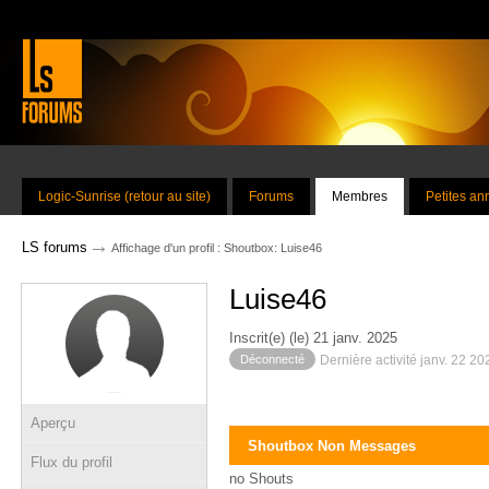
Logic-Sunrise (retour au site)
Forums
Membres
Petites a
→
LS forums
Affichage d'un profil : Shoutbox: Luise46
Luise46
Inscrit(e) (le) 21 janv. 2025
Déconnecté
Dernière activité janv. 22 2
Aperçu
Shoutbox Non Messages
Flux du profil
no Shouts