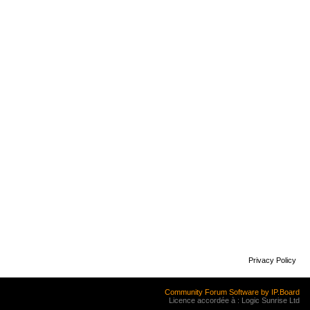
Privacy Policy
Community Forum Software by IP.Board
Licence accordée à : Logic Sunrise Ltd