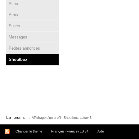
Aime
Amis
Sujets
Messages
Petites annonces
Shoutbox
→
LS forums
Affichage d'un profil : Shoutbox: Luise46
Changer le thème
Français (France) LS v4
Aide