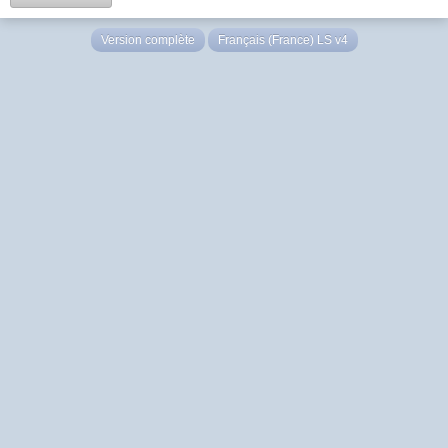
Version complète
Français (France) LS v4