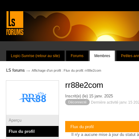
Logic-Sunrise (retour au site)
Forums
Membres
Petites a
→
LS forums
Affichage d'un profil : Flux du profil: rr88e2com
rr88e2com
Inscrit(e) (le) 15 janv. 2025
Déconnecté
Dernière activité janv. 15 2
Aperçu
Flux du profil
Flux du profil
Il n'y a aucune mise à jour du statut à