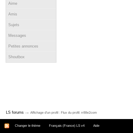
Aime
Amis
Sujets
Messages
Petites annonces
Shoutbox
→
LS forums
Affichage d'un profil : Flux du profil: rr88e2com
Changer le thème
Français (France) LS v4
Aide