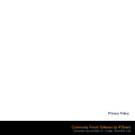
Privacy Policy
Community Forum Software by IP.Board
Licence accordée à : Logic Sunrise Ltd