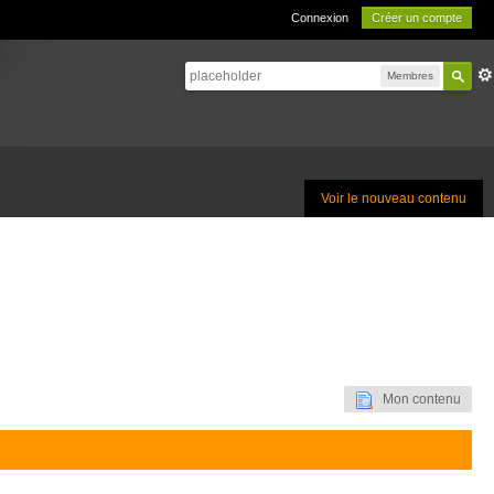
Connexion
Créer un compte
Membres
Voir le nouveau contenu
Mon contenu