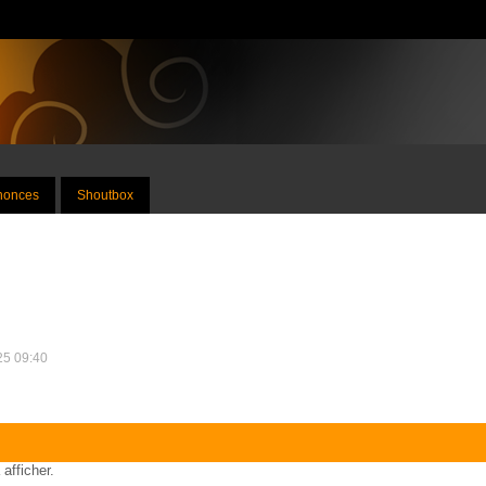
nnonces
Shoutbox
025 09:40
 afficher.