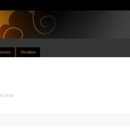
nnonces
Shoutbox
025 13:54