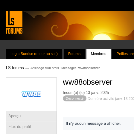
Logic-Sunrise (retour au site)
Forums
Membres
Petites a
→
LS forums
Affichage d'un profil : Messages: ww88observer
ww88observer
Inscrit(e) (le) 13 janv. 2025
Déconnecté
Dernière activité janv. 13 2
Aperçu
Il n'y aucun message à afficher.
Flux du profil