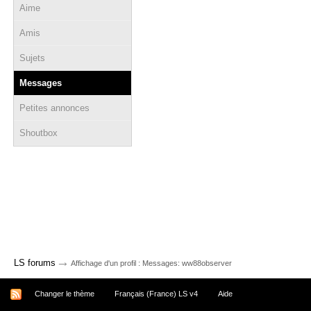
Aime
Amis
Sujets
Messages
Petites annonces
Shoutbox
→
LS forums
Affichage d'un profil : Messages: ww88observer
Changer le thème
Français (France) LS v4
Aide