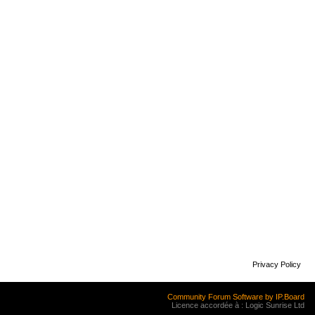
Privacy Policy
Community Forum Software by IP.Board
Licence accordée à : Logic Sunrise Ltd