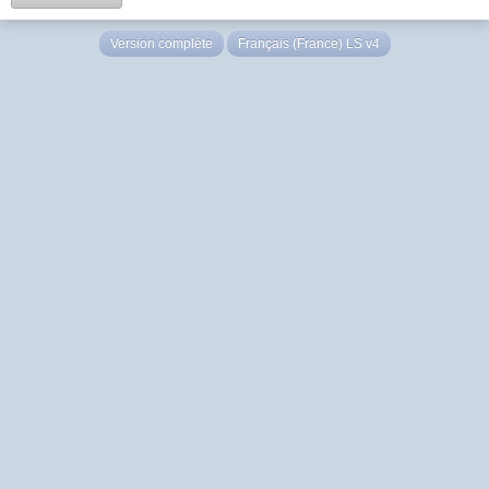
Version complète
Français (France) LS v4