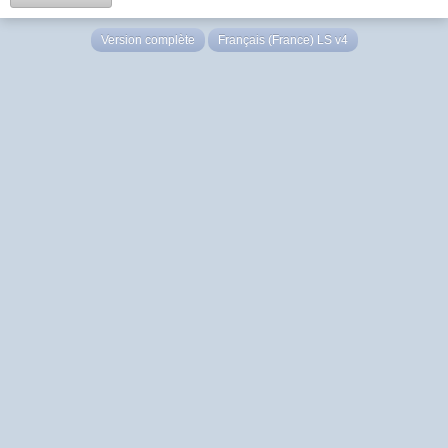
Version complète
Français (France) LS v4