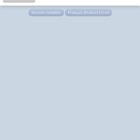
Version complète
Français (France) LS v4