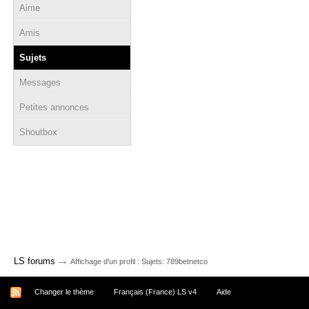
Aime
Amis
Sujets
Messages
Petites annonces
Shoutbox
→
LS forums
Affichage d'un profil : Sujets: 789betnetco
Changer le thème
Français (France) LS v4
Aide