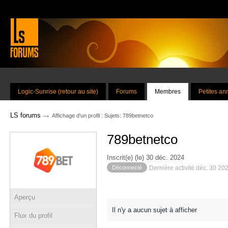
Logic-Sunrise (retour au site)
Forums
Membres
Petites a
→
LS forums
Affichage d'un profil : Sujets: 789betnetco
789betnetco
Inscrit(e) (le) 30 déc. 2024
Déconnecté
Dernière activité déc. 30 20
Aperçu
Il n'y a aucun sujet à afficher
Flux du profil