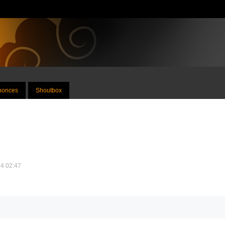
nnonces
Shoutbox
24 02:47