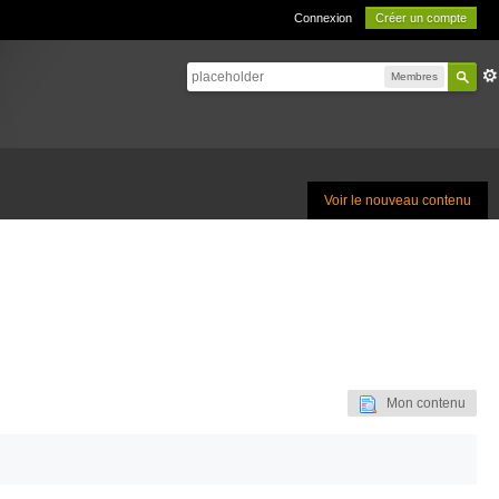
Connexion
Créer un compte
Membres
Voir le nouveau contenu
Mon contenu