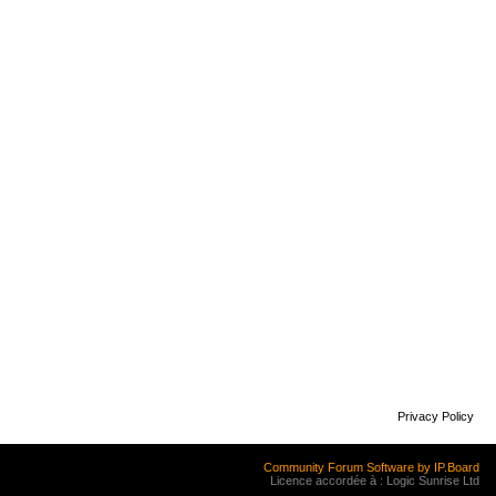
Privacy Policy
Community Forum Software by IP.Board
Licence accordée à : Logic Sunrise Ltd