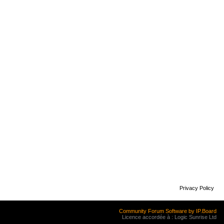
Privacy Policy
Community Forum Software by IP.Board
Licence accordée à : Logic Sunrise Ltd