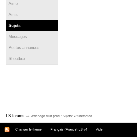
Aime
Amis
Sujets
Messages
Petites annonces
Shoutbox
→
LS forums
Affichage d'un profil : Sujets: 789betnetco
Changer le thème
Français (France) LS v4
Aide