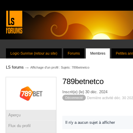
Logic-Sunrise (retour au site)
Forums
Membres
Petites a
→
LS forums
Affichage d'un profil : Sujets: 789betnetco
789betnetco
Inscrit(e) (le) 30 déc. 2024
Déconnecté
Dernière activité déc. 30 20
Aperçu
Il n'y a aucun sujet à afficher
Flux du profil