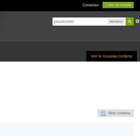
Connexion
Créer un compte
Membres
Voir le nouveau contenu
Mon contenu