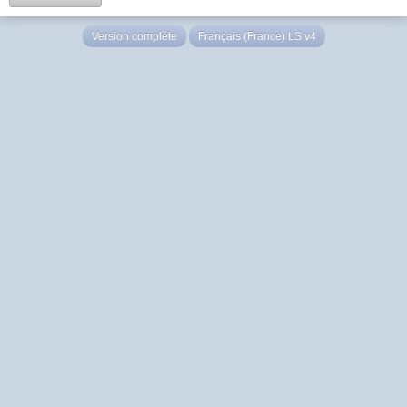
Version complète
Français (France) LS v4