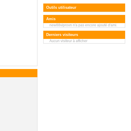
Outils utilisateur
Amis
new88viprovn n'a pas encore ajouté d'ami.
Derniers visiteurs
Aucun visiteur à afficher