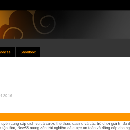
nnonces
Shoutbox
24 20:16
huyên cung cấp dịch vụ cá cược thể thao, casino và các trò chơi giải trí đa 
trợ tận tâm, New88 mang đến trải nghiệm cá cược an toàn và đẳng cấp cho ng