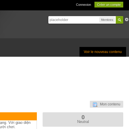
Connexion
Créer un compte
Membres
Voir le nouveau contenu
Mon contenu
0
Neutral
dạng. Với giao diện
ười chơi.