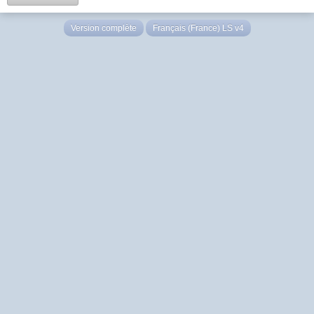
Version complète
Français (France) LS v4